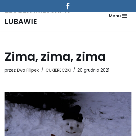
treści
ŻŁOBEK MIEJSKI W
Menu
Przejdź
LUBAWIE
do
treści
Zima, zima, zima
przez
Ewa Filipek
CUKIERECZKI
20 grudnia 2021